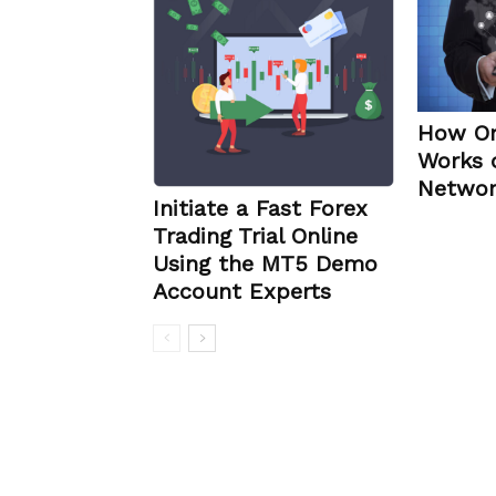
How Or
Works 
Networ
Initiate a Fast Forex
Trading Trial Online
Using the MT5 Demo
Account Experts