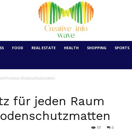
SS
FOOD
REAL ESTATE
HEALTH
SHOPPING
SPORTS
m mit Premium-Bodenschutzmatten
tz für jeden Raum
odenschutzmatten
17
0